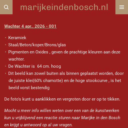
marijkeindenbosch.nl
Ga
direct
naar
Wachter 4 apr.. 2026 - 001
de
hoofdinhoud
Keramiek
Staal/Beton/koper/Brons/glas
Pigmenten en Oxides , geven de prachtige kleuren aan deze
wachter.
De Wachter is 64 cm. hoog
Dit beeld kan zowel buiten als binnen geplaatst worden, door
de juiste klei(60% chamotte) en de hoge stookcurve , is het
beeld vorst bestendig
De foto's kunt u aanklikken en vergroten door er op te tikken.
Mocht u meer info willen weten over een van de kunstwerken
kun u vrijblijvend een reactie sturen naar Marijke in den Bosch
en krijgt u antwoord op al uw vragen.