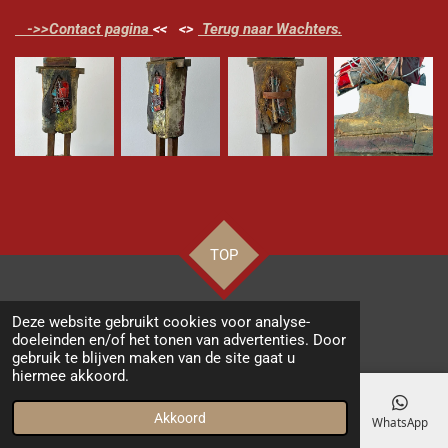
->>Contact pagina
<< <>
Terug naar Wachters.
TOP
© 2022 - 2026 marijkeindenbosch.nl
Deze website gebruikt cookies voor analyse-
Powered by
JouwWeb
doeleinden en/of het tonen van advertenties. Door
gebruik te blijven maken van de site gaat u
hiermee akkoord.
Akkoord
E-mailadres
Telefoonnummer
Kaart
Instagram
WhatsApp