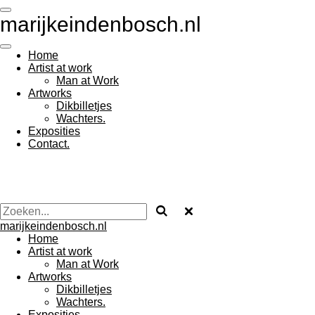
Ga
marijkeindenbosch.nl
direct
naar
de
Home
hoofdinhoud
Artist at work
Man at Work
Artworks
Dikbilletjes
Wachters.
Exposities
Contact.
marijkeindenbosch.nl
Home
Artist at work
Man at Work
Artworks
Dikbilletjes
Wachters.
Exposities