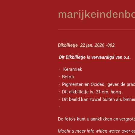
Ga
marijkeindenbo
direct
naar
de
hoofdinhoud
Dikbilletje 22 jan. 2026 -002
Dit Dikbilletje is vervaardigd van o.a.
Keramiek
Beton
Pigmenten en Oxides , geven de prach
Dit dikbilletje is 31 cm. hoog .
Dit beeld kan zowel buiten als binn
De foto's kunt u aanklikken en vergrote
Mocht u meer info willen weten over ee